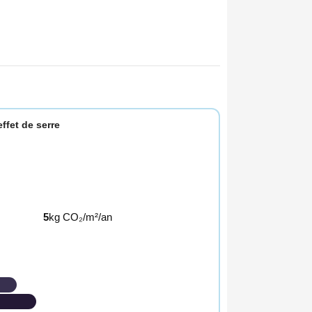
ffet de serre
5
kg CO₂/m²/an