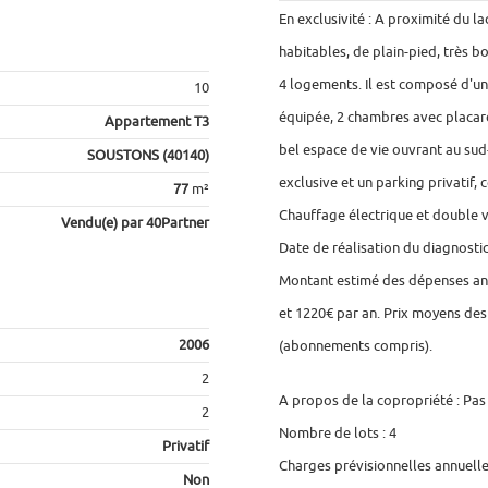
En exclusivité : A proximité du l
habitables, de plain-pied, très 
4 logements. Il est composé d'un
10
équipée, 2 chambres avec placard
Appartement T3
bel espace de vie ouvrant au sud-
SOUSTONS (40140)
exclusive et un parking privatif, 
77
m²
Chauffage électrique et double v
Vendu(e) par 40Partner
Date de réalisation du diagnostic
Montant estimé des dépenses ann
et 1220€ par an. Prix moyens des 
2006
(abonnements compris).
2
A propos de la copropriété : Pas
2
Nombre de lots : 4
Privatif
Charges prévisionnelles annuelle
Non