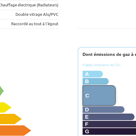
Chauffage électrique (Radiateurs)
Double vitrage Alu/PVC
Raccordé au tout à l'égout
Dont émissions de gaz à e
Faibles émissions de CO₂
A
B
C
D
E
F
G