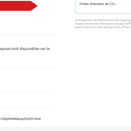
Fortes émissions de CO₂
Le Diagnostic de Performance Energétiqu
impact en termes d'émissions de gaz à effe
performant) à G (très énergivore), offrant 
exposé sont disponibles sur le
d-g1U0dy54nh66uop32m93.html