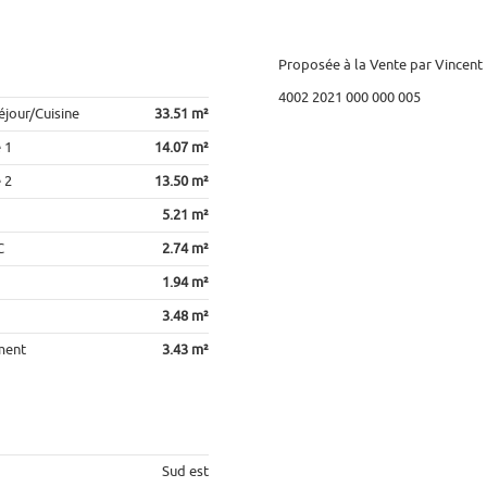
Proposée à la Vente par Vincent 
4002 2021 000 000 005
éjour/Cuisine
33.51 m²
 1
14.07 m²
 2
13.50 m²
5.21 m²
C
2.74 m²
1.94 m²
3.48 m²
ment
3.43 m²
Sud est