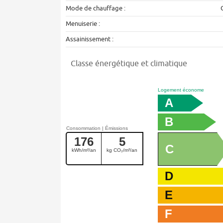
Mode de chauffage :
Menuiserie :
Assainissement :
Classe énergétique et climatique
Logement économe
A
B
176
5
C
kWh/m²/an
kg CO₂/m²/an
D
E
F