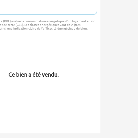
e (DPE) évalue la consommation énergétique d'un logement et son
t de serre (GES). Les classes énergétiques vont de A (très
ainsi une indication claire de l'efficacité énergétique du bien.
Ce bien a été vendu.