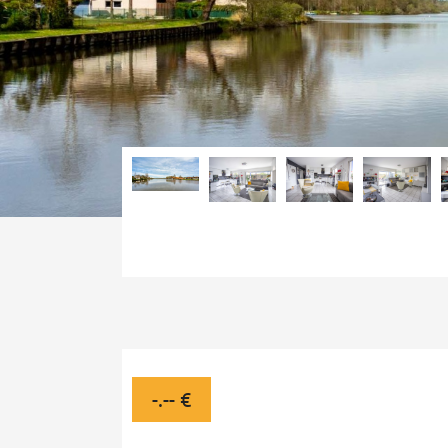
-.-- €